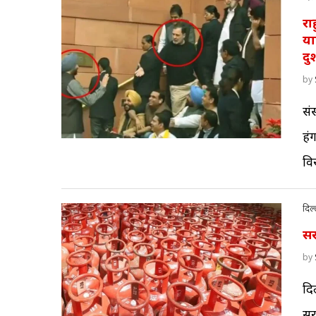
रा
या
दु
by
सं
हं
वि
दिल्
सर
by
दि
सर