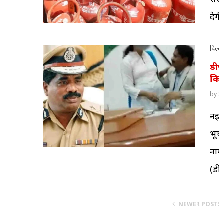
दे
दिल्
डी
कि
by
नई
भू
ना
(ड
NEWER POST