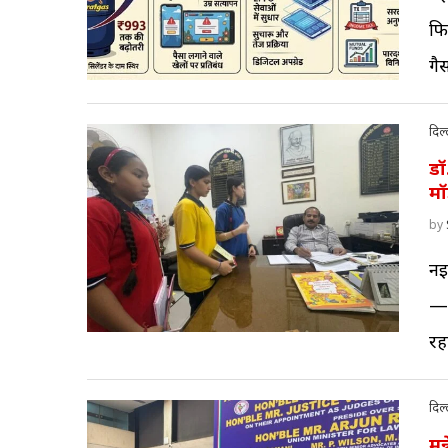
फि
गै
दिल्
डॉ
मॉ
by
नई 
—अ
रह
दिल्
मु