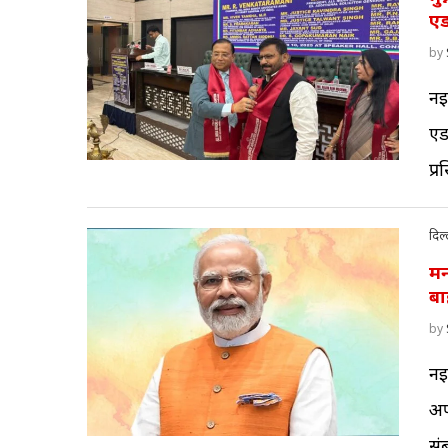
एड
by
नई
एड
प्
दिल्
मन
बाह
by
नई 
अप
सं