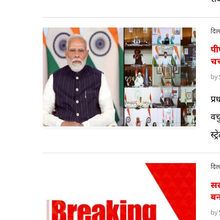
दिल्
पी
चर
by
प्र
वर
स्ट
दिल्
सर
बन
by