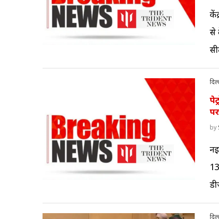
के
से
सी
दिल्
पे
पर
by
नई
13
डी
दिल्