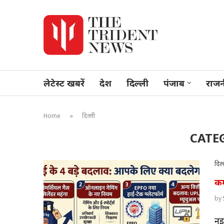
लेटेस्ट खबरें
देश
दिल्ली
पंजाब
राजन
»
Home
दिल्ली
CATE
दिल्
कम
by
नई