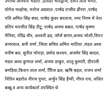
उपाध्यक्ष अश्विनी भंडारी ,दविंदर भारद्वाज, दर्शन लाल भगत,
योगेश मल्होत्रा, मनोज अग्रवाल ,पार्षद राजीव ढींगरा ,पार्षद
पति अमित सिंह संधा, पार्षद कुंवर सरताज, नगर निगम में नेता
प्रतिपक्ष मनजीत सिंह टीटू, पार्षद अजय बबल, पार्षद कृष्णा
मेनिया, रविंद्र धीर, अश्वनी ढड, जॉर्ज सागर,अजय जोशी,विपन
सभरवाल, सनी शर्मा ,जिला सचिव अमित भाटिया ,मंडल अध्यक्ष
मनीष बल, सुनील चोपड़ा, प्रमोद कश्यप, अजमेर सिंह बादल,
मंडल अध्यक्ष कुणाल शर्मा, अजय ठाकुर, शालू कुमारी, दीपाली
बगड़िया,किशन लाल शर्मा, क्षितिज ढल, ऋषि बहल, राजन शर्मा
नितिन बहरोल नीरज गुप्ता, अर्जुन सिंह हैप्पी, गौरव राय, ललित
बब्बू,व अन्य कार्यकर्ता उपस्थित थे