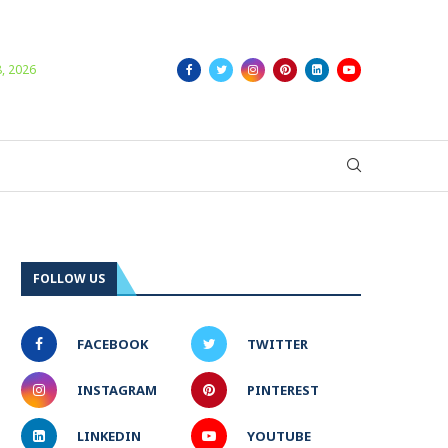
Login/Register
8, 2026
FOLLOW US
FACEBOOK
TWITTER
INSTAGRAM
PINTEREST
LINKEDIN
YOUTUBE