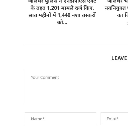
हिलाओं को
जालंधर पुलिस ने एनडीपीएस एक्ट
जालंधर भ
न कोहली ने
के तहत 1,201 मामले दर्ज किए,
नवनियुक्त
 करोड़ के...
सात महीनों में 1,440 नशा तस्करों
का क
को...
2026-08-07
LEAVE