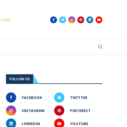
Login/Register
7, 2026
FOLLOW US
FACEBOOK
TWITTER
INSTAGRAM
PINTEREST
LINKEDIN
YOUTUBE