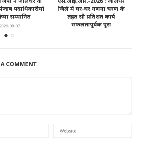
ाजपा ने जालंधर के
एस.आई.आर.-2026 : जालंधर
पं
 पंजाब पदाधिकारीयो
जिले में घर-घर गणना चरण के
छा
िया सम्मानित
तहत सौ प्रतिशत कार्य
सफलतापूर्वक पूरा
2026-08-07
2026-08-07
 A COMMENT