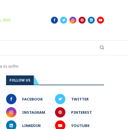
Login/Register
8, 2026
लाब चंद कटारिया
FOLLOW US
FACEBOOK
TWITTER
INSTAGRAM
PINTEREST
LINKEDIN
YOUTUBE